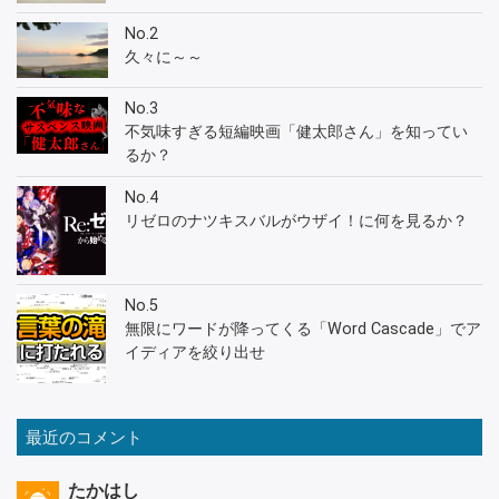
No.2
久々に～～
No.3
不気味すぎる短編映画「健太郎さん」を知ってい
るか？
No.4
リゼロのナツキスバルがウザイ！に何を見るか？
No.5
無限にワードが降ってくる「Word Cascade」でア
イディアを絞り出せ
最近のコメント
たかはし