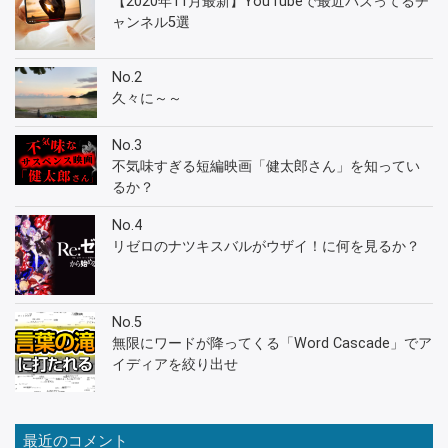
【2020年11月最新】YouTubeで最近バズってるチ
ャンネル5選
No.2
久々に～～
No.3
不気味すぎる短編映画「健太郎さん」を知ってい
るか？
No.4
リゼロのナツキスバルがウザイ！に何を見るか？
No.5
無限にワードが降ってくる「Word Cascade」でア
イディアを絞り出せ
最近のコメント