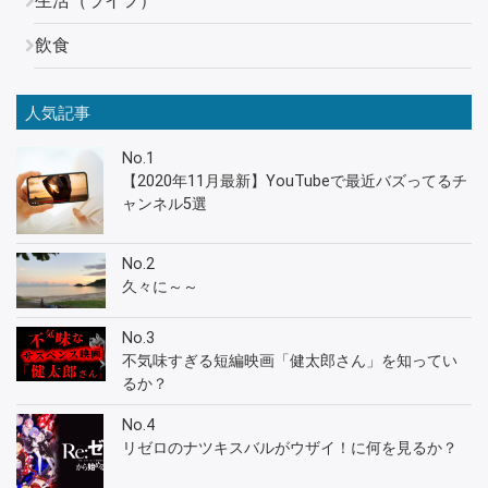
生活（ライフ）
飲食
人気記事
No.1
【2020年11月最新】YouTubeで最近バズってるチ
ャンネル5選
No.2
久々に～～
No.3
不気味すぎる短編映画「健太郎さん」を知ってい
るか？
No.4
リゼロのナツキスバルがウザイ！に何を見るか？