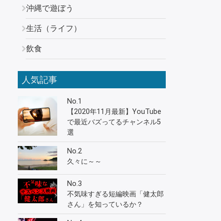
沖縄で遊ぼう
生活（ライフ）
飲食
人気記事
No.1
【2020年11月最新】YouTube
で最近バズってるチャンネル5
選
No.2
久々に～～
No.3
不気味すぎる短編映画「健太郎
さん」を知っているか？