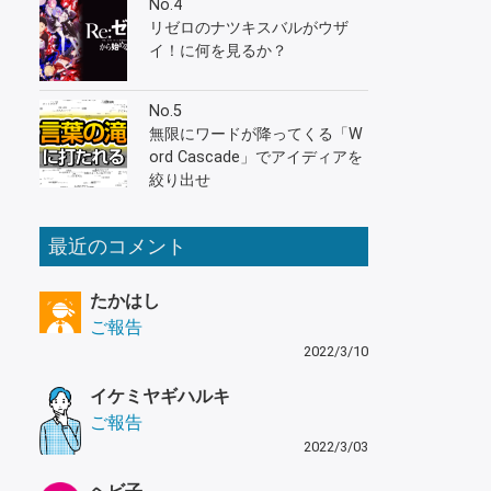
No.4
リゼロのナツキスバルがウザ
イ！に何を見るか？
No.5
無限にワードが降ってくる「W
ord Cascade」でアイディアを
絞り出せ
最近のコメント
たかはし
ご報告
2022/3/10
イケミヤギハルキ
ご報告
2022/3/03