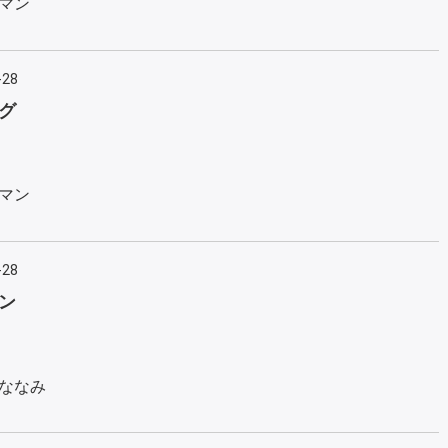
マン
-28
グ
マン
-28
ン
ななみ