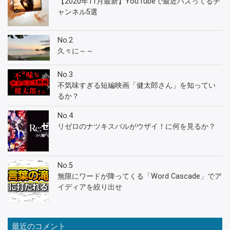
【2020年11月最新】YouTubeで最近バズってるチ
ャンネル5選
No.2
久々に～～
No.3
不気味すぎる短編映画「健太郎さん」を知ってい
るか？
No.4
リゼロのナツキスバルがウザイ！に何を見るか？
No.5
無限にワードが降ってくる「Word Cascade」でア
イディアを絞り出せ
最近のコメント