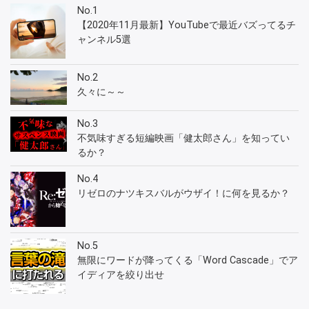
No.1
【2020年11月最新】YouTubeで最近バズってるチ
ャンネル5選
No.2
久々に～～
No.3
不気味すぎる短編映画「健太郎さん」を知ってい
るか？
No.4
リゼロのナツキスバルがウザイ！に何を見るか？
No.5
無限にワードが降ってくる「Word Cascade」でア
イディアを絞り出せ