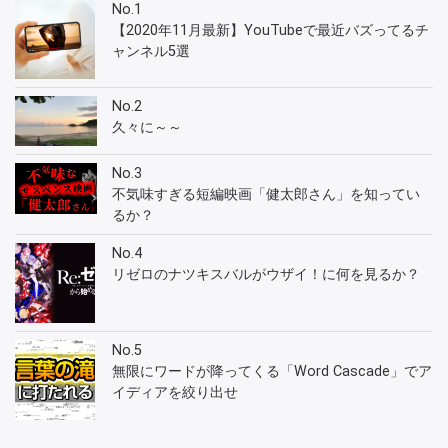
No.1
【2020年11月最新】YouTubeで最近バズってるチ
ャンネル5選
No.2
久々に～～
No.3
不気味すぎる短編映画「健太郎さん」を知ってい
るか？
No.4
リゼロのナツキスバルがウザイ！に何を見るか？
No.5
無限にワードが降ってくる「Word Cascade」でア
イディアを絞り出せ