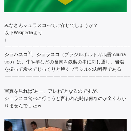
みなさんシュラスコってご存じでしょうか？
以下Wikipediaより
↓
———————————————————————————————————–
[1]
シュハスコ
、
シュラスコ
（
ブラジルポルトガル語
: churra
sco）は、
牛
や
羊
などの畜肉を鉄製の
串
に刺し通し、
岩塩
を振って炭火でじっくりと焼く
ブラジル
の
肉料理
である
———————————————————————————————————–
写真を見れば“あー、アレね”となるのですが、
シュラスコ食べに行こうと言われた時は何なのか全くわか
りませんでしたｗ