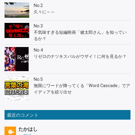
No.2
久々に～～
No.3
不気味すぎる短編映画「健太郎さん」を知ってい
るか？
No.4
リゼロのナツキスバルがウザイ！に何を見るか？
No.5
無限にワードが降ってくる「Word Cascade」でア
イディアを絞り出せ
最近のコメント
たかはし