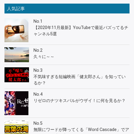
人気記事
No.1
【2020年11月最新】YouTubeで最近バズってるチ
ャンネル5選
No.2
久々に～～
No.3
不気味すぎる短編映画「健太郎さん」を知ってい
るか？
No.4
リゼロのナツキスバルがウザイ！に何を見るか？
No.5
無限にワードが降ってくる「Word Cascade」でア