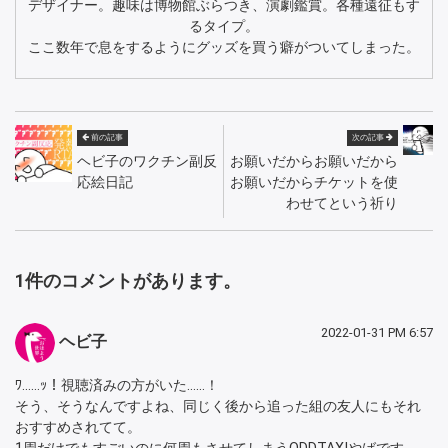
デザイナー。趣味は博物館ぶらつき、演劇鑑賞。各種遠征もす
るタイプ。
ここ数年で息をするようにグッズを買う癖がついてしまった。
前の記事
次の記事
ヘビ子のワクチン副反
お願いだからお願いだから
応絵日記
お願いだからチケットを使
わせてという祈り
1件のコメントがあります。
2022-01-31 PM 6:57
ヘビ子
ﾜ……ｯ！視聴済みの方がいた……！
そう、そうなんですよね、同じく後から追った組の友人にもそれ
おすすめされてて。