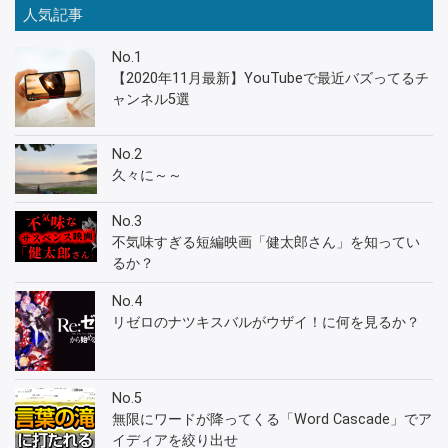
人気記事
No.1
【2020年11月最新】YouTubeで最近バズってるチ
ャンネル5選
No.2
久々に～～
No.3
不気味すぎる短編映画「健太郎さん」を知ってい
るか？
No.4
リゼロのナツキスバルがウザイ！に何を見るか？
No.5
無限にワードが降ってくる「Word Cascade」でア
イディアを絞り出せ