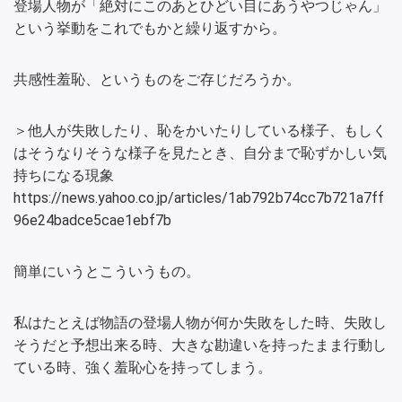
登場人物が「絶対にこのあとひどい目にあうやつじゃん」
という挙動をこれでもかと繰り返すから。
共感性羞恥、というものをご存じだろうか。
＞他人が失敗したり、恥をかいたりしている様子、もしく
はそうなりそうな様子を見たとき、自分まで恥ずかしい気
持ちになる現象
https://news.yahoo.co.jp/articles/1ab792b74cc7b721a7ff
96e24badce5cae1ebf7b
簡単にいうとこういうもの。
私はたとえば物語の登場人物が何か失敗をした時、失敗し
そうだと予想出来る時、大きな勘違いを持ったまま行動し
ている時、強く羞恥心を持ってしまう。