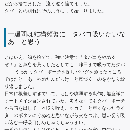
だから捨てました。泣く泣く捨てました。
タバコとの別れはそのようにして始まりました。
一週間は結構頻繁に「タバコ吸いたいな
あ」と思う
とはいえ、箱を捨てて、強い決意で「タバコをやめる
ぞ！」と鼻息を荒くしたとしても、昨日まで吸ってたタバ
コ……うっかりタバコポーチを探しバッグを漁ったところ
ではたと「あ、やめたんだっけ」と気づく。のをかなり繰
り返しました。
日常に根差しすぎていて、もはや喫煙する動作は無意識に
オートメイションされていた。考えなくてもタバコポーチ
から箱を出して一本取り咥え、ッカチ、と重くなったライ
ターのボタンにぐぬぬと思いながら火をつけ、思い切り吸
い込む一呼吸目はめちゃくちゃうまい。
一番のお気に入りは冬のピンと張りつめた寒い空気の中、