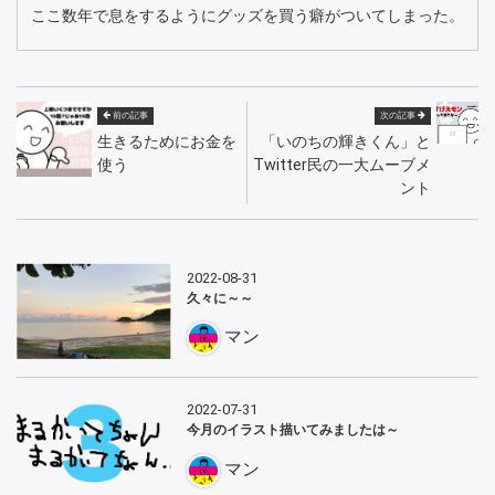
ここ数年で息をするようにグッズを買う癖がついてしまった。
前の記事
次の記事
生きるためにお金を
「いのちの輝きくん」と
使う
Twitter民の一大ムーブメ
ント
2022-08-31
久々に～～
マン
2022-07-31
今月のイラスト描いてみましたは～
マン