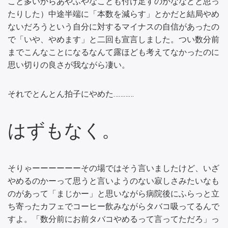
こと多いからあやふやなことも付け足すのかななどと思っ
たりした）中途半端に「本数を減らす」とかだと結局やめ
ないだろうという自分に対するマイナスの自信があったの
で「いや、やめます」と二回も宣言しました。つい数分前
までこんなことになるなんて露ほども考えてなかったのに
思い切りの良さが我ながら凄い。
それでとんとん拍子にやめた…………
はずもなく。
そりゃーーーーーーその場ではそう言いましたけど、いざ
やめるのかーって思うと言いようのない寂しさみたいなも
のがあって「まじかー」と思いながら病院後にふらっと立
ち寄ったカフェでコーヒー飲みながらタバコ吸ってるんで
すよ。「数分前にお前タバコやめるって言ってただろ」っ