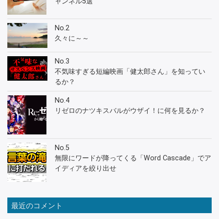
ャンネル5選
No.2
久々に～～
No.3
不気味すぎる短編映画「健太郎さん」を知ってい
るか？
No.4
リゼロのナツキスバルがウザイ！に何を見るか？
No.5
無限にワードが降ってくる「Word Cascade」でア
イディアを絞り出せ
最近のコメント