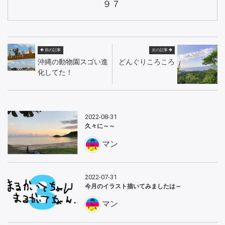
９７
前の記事
次の記事
沖縄の動物園スゴい進
どんぐりころころ
化してた！
2022-08-31
久々に～～
マン
2022-07-31
今月のイラスト描いてみましたは～
マン