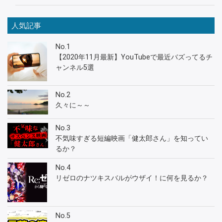
人気記事
No.1
【2020年11月最新】YouTubeで最近バズってるチ
ャンネル5選
No.2
久々に～～
No.3
不気味すぎる短編映画「健太郎さん」を知ってい
るか？
No.4
リゼロのナツキスバルがウザイ！に何を見るか？
No.5