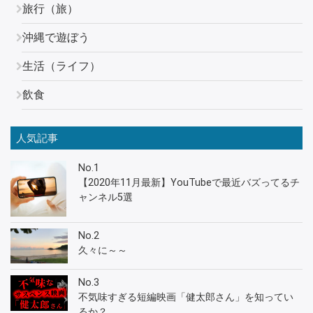
旅行（旅）
沖縄で遊ぼう
生活（ライフ）
飲食
人気記事
No.1
【2020年11月最新】YouTubeで最近バズってるチ
ャンネル5選
No.2
久々に～～
No.3
不気味すぎる短編映画「健太郎さん」を知ってい
るか？