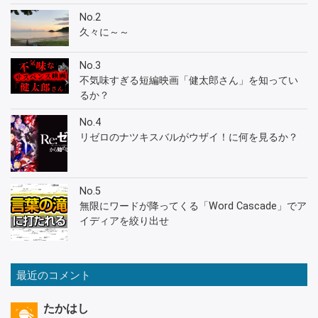
No.2
久々に～～
No.3
不気味すぎる短編映画「健太郎さん」を知ってい
るか？
No.4
リゼロのナツキスバルがウザイ！に何を見るか？
No.5
無限にワードが降ってくる「Word Cascade」でア
イディアを絞り出せ
最近のコメント
たかはし