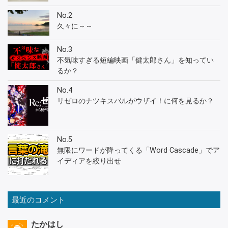
No.2
久々に～～
No.3
不気味すぎる短編映画「健太郎さん」を知ってい
るか？
No.4
リゼロのナツキスバルがウザイ！に何を見るか？
No.5
無限にワードが降ってくる「Word Cascade」でア
イディアを絞り出せ
最近のコメント
たかはし