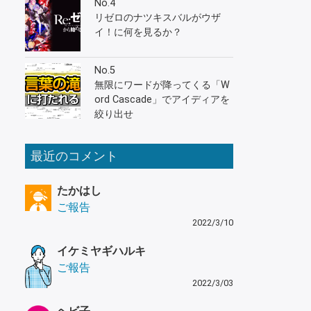
No.4
リゼロのナツキスバルがウザ
イ！に何を見るか？
No.5
無限にワードが降ってくる「W
ord Cascade」でアイディアを
絞り出せ
最近のコメント
たかはし
ご報告
2022/3/10
イケミヤギハルキ
ご報告
2022/3/03