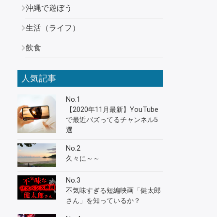
沖縄で遊ぼう
生活（ライフ）
飲食
人気記事
No.1
【2020年11月最新】YouTube
で最近バズってるチャンネル5
選
No.2
久々に～～
No.3
不気味すぎる短編映画「健太郎
さん」を知っているか？