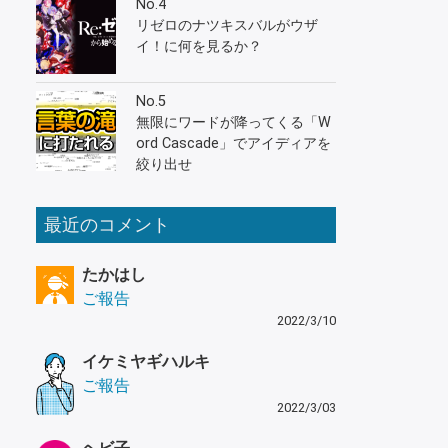
No.4
リゼロのナツキスバルがウザ
イ！に何を見るか？
No.5
無限にワードが降ってくる「W
ord Cascade」でアイディアを
絞り出せ
最近のコメント
たかはし
ご報告
2022/3/10
イケミヤギハルキ
ご報告
2022/3/03