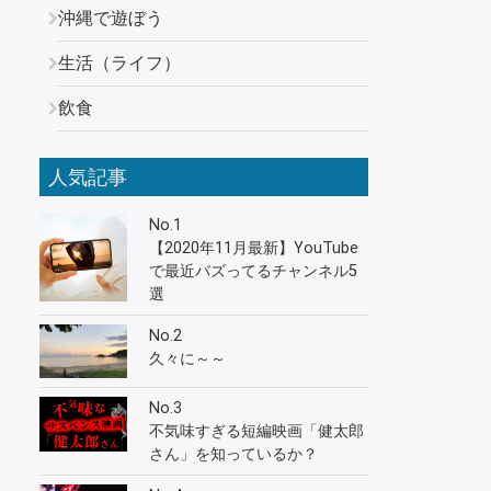
沖縄で遊ぼう
生活（ライフ）
飲食
人気記事
No.1
【2020年11月最新】YouTube
で最近バズってるチャンネル5
選
No.2
久々に～～
No.3
不気味すぎる短編映画「健太郎
さん」を知っているか？