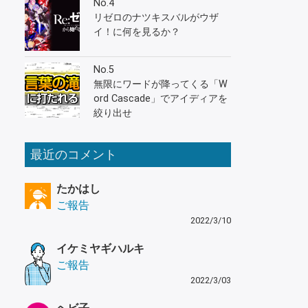
No.4
リゼロのナツキスバルがウザ
イ！に何を見るか？
No.5
無限にワードが降ってくる「W
ord Cascade」でアイディアを
絞り出せ
最近のコメント
たかはし
ご報告
2022/3/10
イケミヤギハルキ
ご報告
2022/3/03