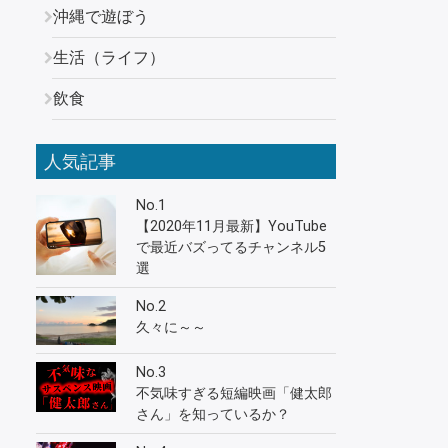
沖縄で遊ぼう
生活（ライフ）
飲食
人気記事
No.1
【2020年11月最新】YouTube
で最近バズってるチャンネル5
選
No.2
久々に～～
No.3
不気味すぎる短編映画「健太郎
さん」を知っているか？