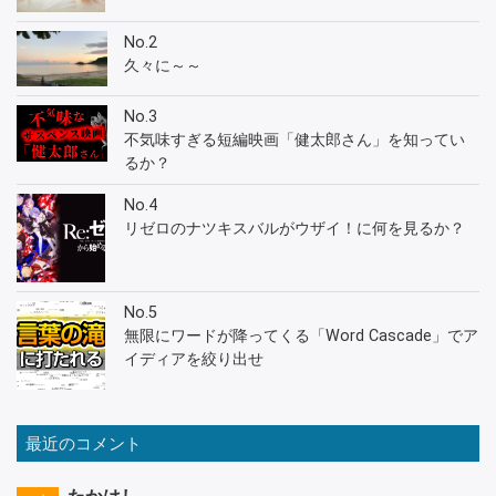
No.2
久々に～～
No.3
不気味すぎる短編映画「健太郎さん」を知ってい
るか？
No.4
リゼロのナツキスバルがウザイ！に何を見るか？
No.5
無限にワードが降ってくる「Word Cascade」でア
イディアを絞り出せ
最近のコメント