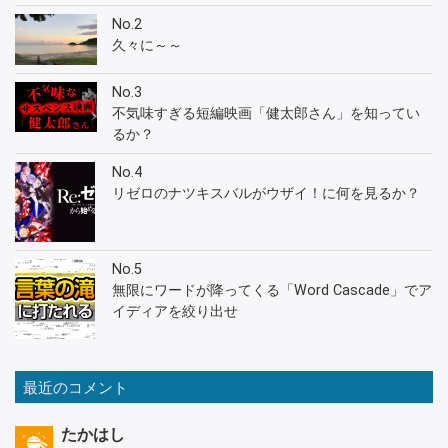
No.2
久々に～～
No.3
不気味すぎる短編映画「健太郎さん」を知ってい
るか？
No.4
リゼロのナツキスバルがウザイ！に何を見るか？
No.5
無限にワードが降ってくる「Word Cascade」でア
イディアを絞り出せ
最近のコメント
たかはし