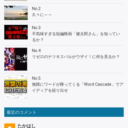
No.2
久々に～～
No.3
不気味すぎる短編映画「健太郎さん」を知ってい
るか？
No.4
リゼロのナツキスバルがウザイ！に何を見るか？
No.5
無限にワードが降ってくる「Word Cascade」でア
イディアを絞り出せ
最近のコメント
たかはし