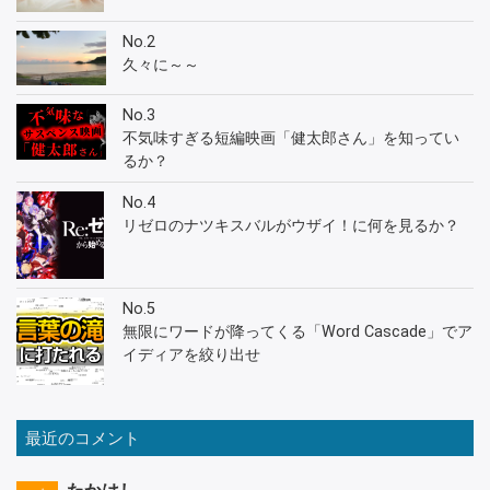
No.2
久々に～～
No.3
不気味すぎる短編映画「健太郎さん」を知ってい
るか？
No.4
リゼロのナツキスバルがウザイ！に何を見るか？
No.5
無限にワードが降ってくる「Word Cascade」でア
イディアを絞り出せ
最近のコメント