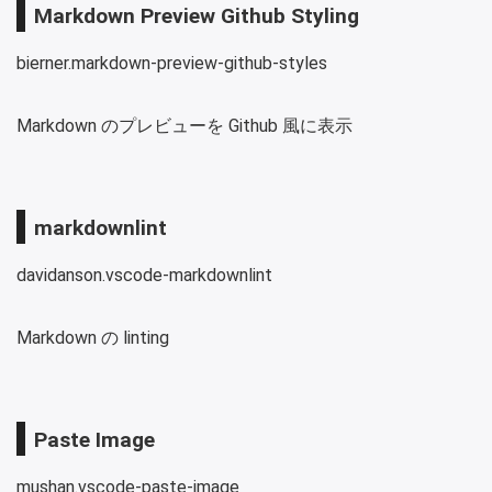
Markdown Preview Github Styling
bierner.markdown-preview-github-styles
Markdown のプレビューを Github 風に表示
markdownlint
davidanson.vscode-markdownlint
Markdown の linting
Paste Image
mushan.vscode-paste-image