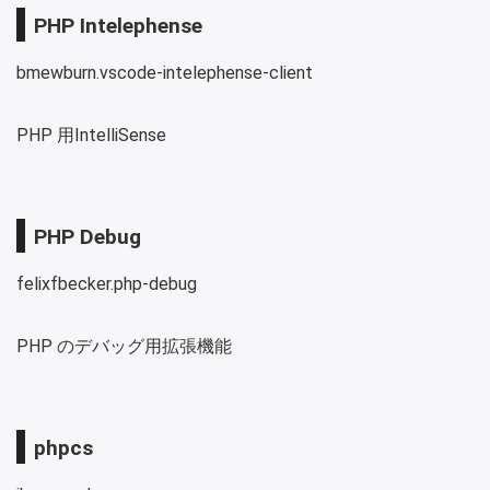
PHP Intelephense
bmewburn.vscode-intelephense-client
PHP 用IntelliSense
PHP Debug
felixfbecker.php-debug
PHP のデバッグ用拡張機能
phpcs