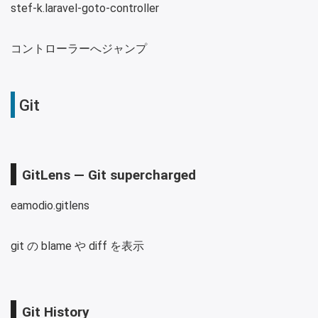
stef-k.laravel-goto-controller
コントローラーへジャンプ
Git
GitLens — Git supercharged
eamodio.gitlens
git の blame や diff を表示
Git History