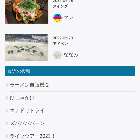
2022-04-28
スイング
マン
2022-02-28
アドベン
ななみ
最近の投稿
ラーメン自販機２
びしゃがけ
エナドリトライ
ズババババーン
ライブツアー2023！