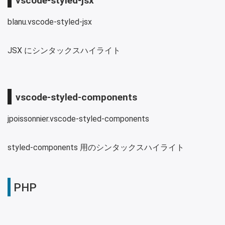
vscode-styled-jsx
blanu.vscode-styled-jsx
JSX にシンタックスハイライト
vscode-styled-components
jpoissonnier.vscode-styled-components
styled-components 用のシンタックスハイライト
PHP