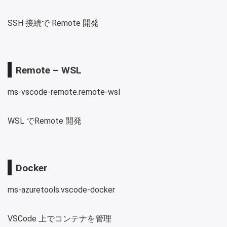
SSH 接続で Remote 開発
Remote – WSL
ms-vscode-remote.remote-wsl
WSL でRemote 開発
Docker
ms-azuretools.vscode-docker
VSCode 上でコンテナを管理