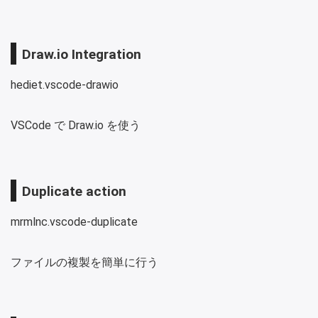
Draw.io Integration
hediet.vscode-drawio
VSCode で Draw.io を使う
Duplicate action
mrmlnc.vscode-duplicate
ファイルの複製を簡単に行う