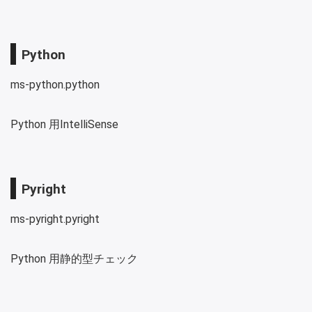
Python
ms-python.python
Python 用IntelliSense
Pyright
ms-pyright.pyright
Python 用静的型チェック