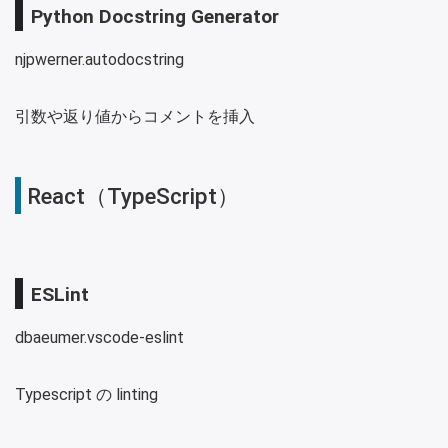
Python Docstring Generator
njpwerner.autodocstring
引数や返り値からコメントを挿入
React（TypeScript）
ESLint
dbaeumer.vscode-eslint
Typescript の linting