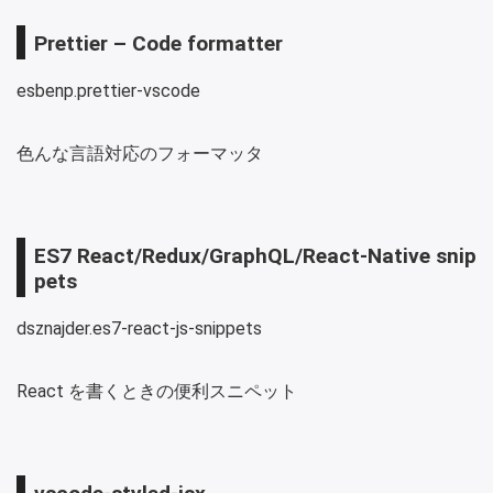
Prettier – Code formatter
esbenp.prettier-vscode
色んな言語対応のフォーマッタ
ES7 React/Redux/GraphQL/React-Native snip
pets
dsznajder.es7-react-js-snippets
React を書くときの便利スニペット