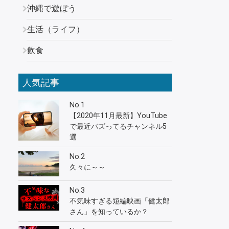
沖縄で遊ぼう
生活（ライフ）
飲食
人気記事
No.1
【2020年11月最新】YouTube
で最近バズってるチャンネル5
選
No.2
久々に～～
No.3
不気味すぎる短編映画「健太郎
さん」を知っているか？