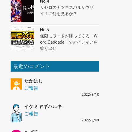
No.4
リゼロのナツキスバルがウザ
イ！に何を見るか？
No.5
無限にワードが降ってくる「W
ord Cascade」でアイディアを
絞り出せ
最近のコメント
たかはし
ご報告
2022/3/10
イケミヤギハルキ
ご報告
2022/3/03