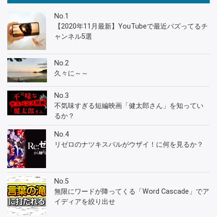
No.1
【2020年11月最新】YouTubeで最近バズってるチ
ャンネル5選
No.2
久々に～～
No.3
不気味すぎる短編映画「健太郎さん」を知ってい
るか？
No.4
リゼロのナツキスバルがウザイ！に何を見るか？
No.5
無限にワードが降ってくる「Word Cascade」でア
イディアを絞り出せ