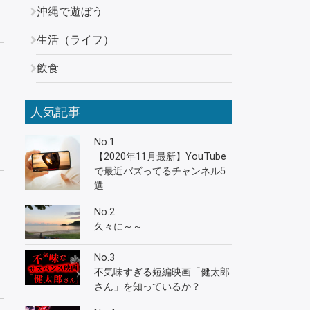
沖縄で遊ぼう
生活（ライフ）
飲食
人気記事
No.1
【2020年11月最新】YouTube
で最近バズってるチャンネル5
選
No.2
久々に～～
No.3
不気味すぎる短編映画「健太郎
さん」を知っているか？