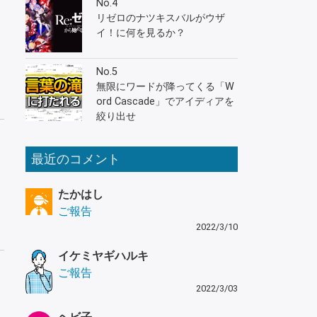
No.4
リゼロのナツキスバルがウザ
イ！に何を見るか？
No.5
無限にワードが降ってくる「W
ord Cascade」でアイディアを
絞り出せ
最近のコメント
たかはし
ご報告
2022/3/10
イケミヤギハルキ
ご報告
2022/3/03