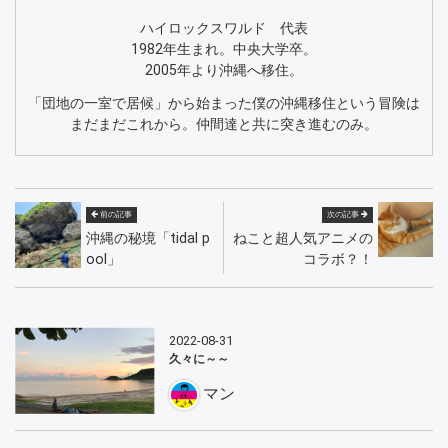
ハイロックスワルド 代表
1982年生まれ。中央大学卒。
2005年より沖縄へ移住。
「団地の一室で居候」から始まった僕の沖縄移住という冒険は
まだまだこれから。仲間達と共に突き進むのみ。
前の記事
次の記事
沖縄の秘境「tidal p
ねこと超人気アニメの
ool」
コラボ？！
2022-08-31
久々に～～
マン