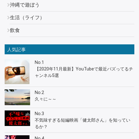
沖縄で遊ぼう
生活（ライフ）
飲食
人気記事
No.1
【2020年11月最新】YouTubeで最近バズってるチ
ャンネル5選
No.2
久々に～～
No.3
不気味すぎる短編映画「健太郎さん」を知ってい
るか？
No.4