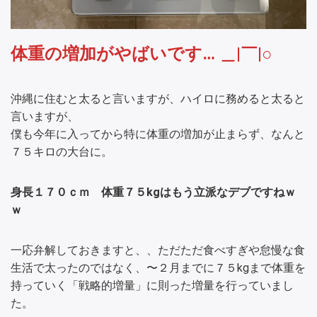
体重の増加がやばいです… ＿|￣|○
沖縄に住むと太ると言いますが、ハイロに務めると太ると
言いますが、
僕も今年に入ってから特に体重の増加が止まらず、なんと
７５キロの大台に。
身長１７０ｃｍ 体重７５kgはもう立派なデブですねｗ
ｗ
一応弁解しておきますと、、ただただ食べすぎや怠慢な食
生活で太ったのではなく、〜２月までに７５kgまで体重を
持っていく「戦略的増量」に則った増量を行っていまし
た。