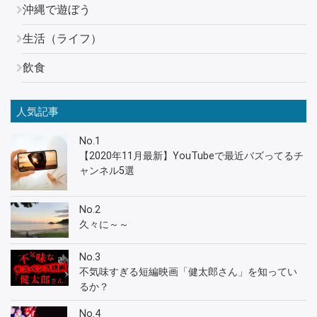
沖縄で遊ぼう
生活（ライフ）
飲食
人気記事
No.1
【2020年11月最新】YouTubeで最近バズってるチ
ャンネル5選
No.2
久々に～～
No.3
不気味すぎる短編映画「健太郎さん」を知ってい
るか？
No.4