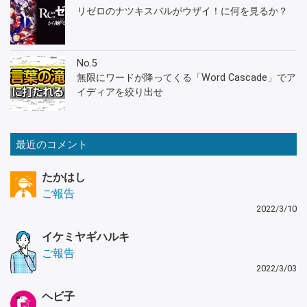
リゼロのナツキスバルがウザイ！に何を見るか？
No.5
無限にワードが降ってくる「Word Cascade」でア
イディアを絞り出せ
最近のコメント
たかはし
ご報告
2022/3/10
イケミヤギハルキ
ご報告
2022/3/03
ヘビ子