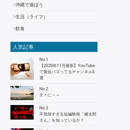
沖縄で遊ぼう
生活（ライフ）
飲食
人気記事
No.1
【2020年11月最新】YouTube
で最近バズってるチャンネル5
選
No.2
久々に～～
No.3
不気味すぎる短編映画「健太郎
さん」を知っているか？