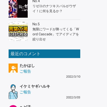
No.4
リゼロのナツキスバルがウザ
イ！に何を見るか？
No.5
無限にワードが降ってくる「W
ord Cascade」でアイディアを
絞り出せ
最近のコメント
たかはし
ご報告
2022/3/10
イケミヤギハルキ
ご報告
2022/3/03