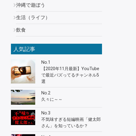
沖縄で遊ぼう
生活（ライフ）
飲食
人気記事
No.1
【2020年11月最新】YouTube
で最近バズってるチャンネル5
選
No.2
久々に～～
No.3
不気味すぎる短編映画「健太郎
さん」を知っているか？