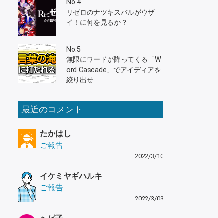
No.4
リゼロのナツキスバルがウザ
イ！に何を見るか？
No.5
無限にワードが降ってくる「W
ord Cascade」でアイディアを
絞り出せ
最近のコメント
たかはし
ご報告
2022/3/10
イケミヤギハルキ
ご報告
2022/3/03