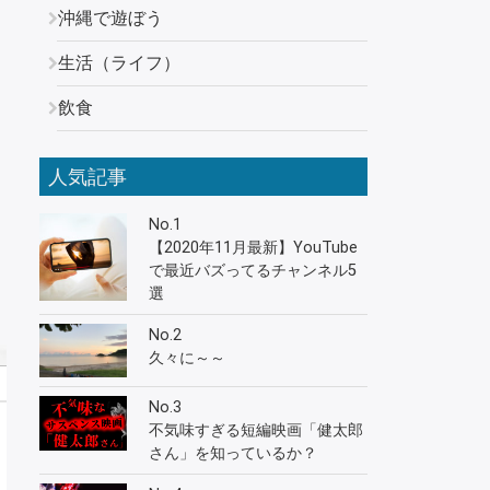
沖縄で遊ぼう
生活（ライフ）
飲食
人気記事
No.1
【2020年11月最新】YouTube
で最近バズってるチャンネル5
選
No.2
久々に～～
No.3
不気味すぎる短編映画「健太郎
さん」を知っているか？