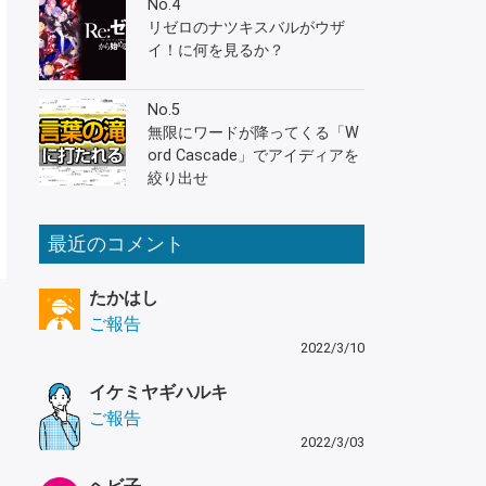
No.4
リゼロのナツキスバルがウザ
イ！に何を見るか？
No.5
無限にワードが降ってくる「W
ord Cascade」でアイディアを
絞り出せ
最近のコメント
たかはし
ご報告
2022/3/10
イケミヤギハルキ
ご報告
2022/3/03