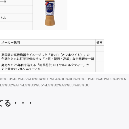
E7%B4%85%E8%8C%B6%E8%8A%B1%E4%BC%9D%20%E3%83%AD%E3%82%A
E3%82%AF%E3%83%86%E3%82%A3%E3%83%BC
ってる・・・