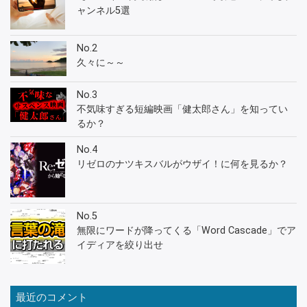
ャンネル5選
No.2
久々に～～
No.3
不気味すぎる短編映画「健太郎さん」を知ってい
るか？
No.4
リゼロのナツキスバルがウザイ！に何を見るか？
No.5
無限にワードが降ってくる「Word Cascade」でア
イディアを絞り出せ
最近のコメント